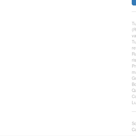
Tu
(
va
Tu
re
Ru
ri
Pr
ma
Gr
Bo
Qa
Co
L
So
Co