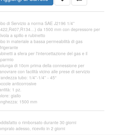
bo di Servizio a norma SAE J2196 1/4''
R422,R407,R134…) da 1500 mm con depressore per
lvola a spillo e rubinetto
bo in materiale a bassa permeabilità di gas
frigerante
binetti a sfera per l'intercettazione del gas e il
sparmio
olunga di 10cm prima della connessione per
novrare con facilità vicino alle prese di servizio
andezza tubo: 1/4''-1/4'' - 45°
ccole anticorrosive
ntità: 1 pz.
lore: giallo
unghezza: 1500 mm
ddisfatto o rimborsato durante 30 giorni
mpralo adesso, ricevilo in 2 giorni