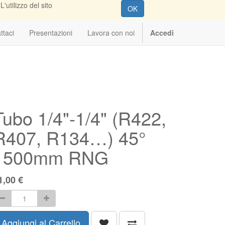
'utilizzo del sito
OK
ttaci
Presentazioni
Lavora con noi
Accedi
Tubo 1/4"-1/4" (R422,
R407, R134…) 45°
1500mm RNG
1,00
€
Aggiungi al Carrello