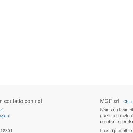
in contatto con noi
MGF srl
-
Chi 
ci
Siamo un team di a
zioni
grazie a soluzioni
eccellente per ris
818301
I nostri prodotti e