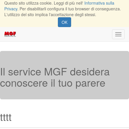
Questo sito utilizza cookie. Leggi di più nell'
Informativa sulla
Privacy
. Per disabilitarli configura il tuo browser di conseguenza.
L'utilizzo del sito implica l'accettazione degli stessi.
OK
Toggl
navig
Il service MGF desidera
conoscere il tuo parere
tttt